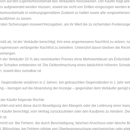
ich auf den Eigentumsvorbehalt des Verkäufers hinzuweisen. Der Käufer trägt alle
 aufgewendet werden müssen, soweit sie nicht von Dritten eingezogen werden kön
umsvorbehalts in ordnungsgemäßem Zustand zu halten sowie alle vorgesehenen 
ausführen zu lassen.
henden Sicherungen insoweit freizugeben, als ihr Wert die zu sichernden Forderunge
äß ab, ist der Verkäufer berechtigt, ihm eine angemessene Nachfrist zu setzen, n
gemessen verlängerter Nachfrist zu beliefern. Unberührt davon bleiben die Recht
verlangen.
der Verkäufer 20 % des vereinbarten Preises ohne Mehrwertsteuer als Entschädi
rer Schaden entstanden ist. Die Geltendmachung eines tatsächlich höheren Schaden
 soweit dies zumutbar ist.
 Gegenstände verjähren in 2 Jahren, bei gebrauchten Gegenständen in 1 Jahr seit
g – bezogen auf die Absendung der Anzeige – gegenüber dem Verkäufer gerügt we
t der Käufer folgende Rechte:
flichtet und wird diese durch Beseitigung des Mangels oder die Lieferung einer man
er Käufer berechtigt, vom Vertrag zurückzutreten oder den Kaufpreis zu mindern. Der
 ist.
 nicht vor: Bei Fehlern, die durch Beschädigung, falschen Anschluss oder falsche
. Blitzschlag, bei Fehlern infolge von Überbeanspruchung mechanischer oder elek