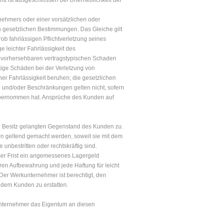
ritt ist ausgeschlossen bei Unerheblichkeit der
rnehmers oder einer vorsätzlichen oder
en gesetzlichen Bestimmungen. Das Gleiche gilt
ob fahrlässigen Pflichtverletzung seines
e leichter Fahrlässigkeit des
en vorhersehbaren vertragstypischen Schaden
ige Schäden bei der Verletzung von
her Fahrlässigkeit beruhen; die gesetzlichen
und/oder Beschränkungen gelten nicht, sofern
 übernommen hat. Ansprüche des Kunden auf
n Besitz gelangten Gegenstand des Kunden zu.
en geltend gemacht werden, soweit sie mit dem
nbestritten oder rechtskräftig sind.
ser Frist ein angemessenes Lagergeld
eren Aufbewahrung und jede Haftung für leicht
Der Werkunternehmer ist berechtigt, den
 dem Kunden zu erstatten.
kunternehmer das Eigentum an diesen