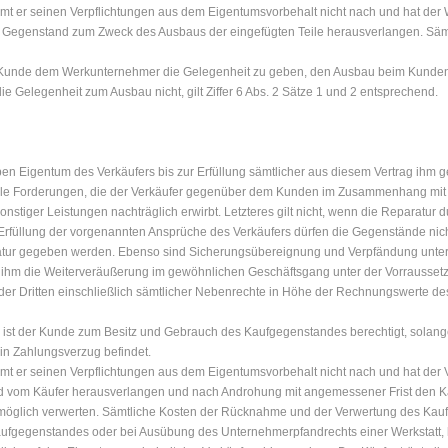
 er seinen Verpflichtungen aus dem Eigentumsvorbehalt nicht nach und hat der 
n Gegenstand zum Zweck des Ausbaus der eingefügten Teile herausverlangen. Säm
er Kunde dem Werkunternehmer die Gelegenheit zu geben, den Ausbau beim Kunde
 Gelegenheit zum Ausbau nicht, gilt Ziffer 6 Abs. 2 Sätze 1 und 2 entsprechend.
en Eigentum des Verkäufers bis zur Erfüllung sämtlicher aus diesem Vertrag ih
 alle Forderungen, die der Verkäufer gegenüber dem Kunden im Zusammenhang mit
sonstiger Leistungen nachträglich erwirbt. Letzteres gilt nicht, wenn die Reparat
r Erfüllung der vorgenannten Ansprüche des Verkäufers dürfen die Gegenstände nicht
aratur gegeben werden. Ebenso sind Sicherungsübereignung und Verpfändung unter
st ihm die Weiterveräußerung im gewöhnlichen Geschäftsgang unter der Vorrausset
 Dritten einschließlich sämtlicher Nebenrechte in Höhe der Rechnungswerte des V
ist der Kunde zum Besitz und Gebrauch des Kaufgegenstandes berechtigt, solang
in Zahlungsverzug befindet.
 er seinen Verpflichtungen aus dem Eigentumsvorbehalt nicht nach und hat der Ve
and vom Käufer herausverlangen und nach Androhung mit angemessener Frist den 
möglich verwerten. Sämtliche Kosten der Rücknahme und der Verwertung des Kaufg
ufgegenstandes oder bei Ausübung des Unternehmerpfandrechts einer Werkstatt, ha