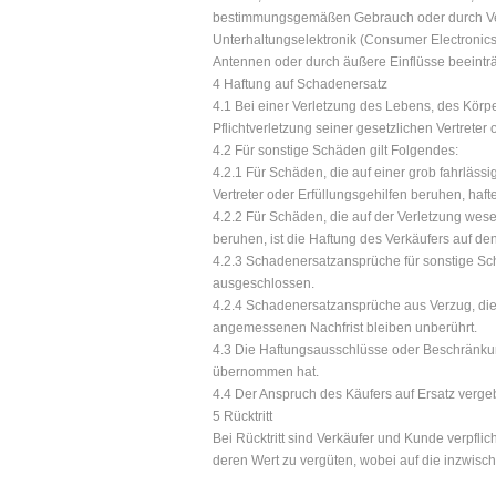
bestimmungsgemäßen Gebrauch oder durch Ver
Unterhaltungselektronik (Consumer Electronic
Antennen oder durch äußere Einflüsse beeinträ
4 Haftung auf Schadenersatz
4.1 Bei einer Verletzung des Lebens, des Körpe
Pflichtverletzung seiner gesetzlichen Vertrete
4.2 Für sonstige Schäden gilt Folgendes:
4.2.1 Für Schäden, die auf einer grob fahrlässi
Vertreter oder Erfüllungsgehilfen beruhen, ha
4.2.2 Für Schäden, die auf der Verletzung wesent
beruhen, ist die Haftung des Verkäufers auf 
4.2.3 Schadenersatzansprüche für sonstige Schä
ausgeschlossen.
4.2.4 Schadenersatzansprüche aus Verzug, die 
angemessenen Nachfrist bleiben unberührt.
4.3 Die Haftungsausschlüsse oder Beschränkung
übernommen hat.
4.4 Der Anspruch des Käufers auf Ersatz verge
5 Rücktritt
Bei Rücktritt sind Verkäufer und Kunde verpfl
deren Wert zu vergüten, wobei auf die inzwis