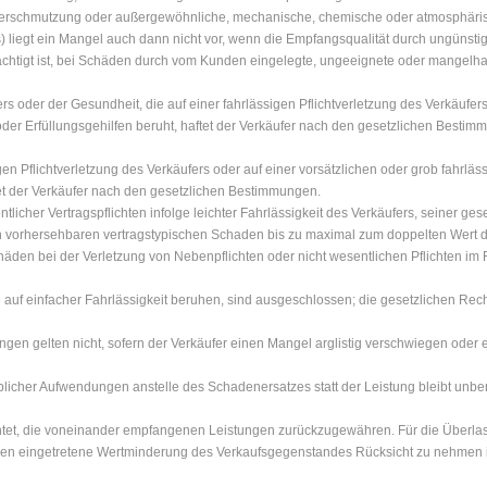
schmutzung oder außergewöhnliche, mechanische, chemische oder atmosphärisch
s) liegt ein Mangel auch dann nicht vor, wenn die Empfangsqualität durch ungün
chtigt ist, bei Schäden durch vom Kunden eingelegte, ungeeignete oder mangelhaf
rs oder der Gesundheit, die auf einer fahrlässigen Pflichtverletzung des Verkäufers
r oder Erfüllungsgehilfen beruht, haftet der Verkäufer nach den gesetzlichen Bestim
gen Pflichtverletzung des Verkäufers oder auf einer vorsätzlichen oder grob fahrläs
ftet der Verkäufer nach den gesetzlichen Bestimmungen.
licher Vertragspflichten infolge leichter Fahrlässigkeit des Verkäufers, seiner gese
den vorhersehbaren vertragstypischen Schaden bis zu maximal zum doppelten Wert 
den bei der Verletzung von Nebenpflichten oder nicht wesentlichen Pflichten im Fa
auf einfacher Fahrlässigkeit beruhen, sind ausgeschlossen; die gesetzlichen Rech
en gelten nicht, sofern der Verkäufer einen Mangel arglistig verschwiegen oder e
blicher Aufwendungen anstelle des Schadenersatzes statt der Leistung bleibt unber
ichtet, die voneinander empfangenen Leistungen zurückzugewähren. Für die Überl
chen eingetretene Wertminderung des Verkaufsgegenstandes Rücksicht zu nehmen i