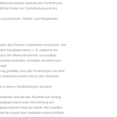
Werkunternehmer deshalb den Rücktritt vom
tliche Kosten der Zurückholung und des
n vorzunehmen, Arbeits- und Wegekosten
m gegen den Kunden zustehender Ansprüche. Der
 dem Kaufgegenstand, z. B. aufgrund von
ur durch den Werkunternehmer unzumutbar
 weiterveräußert, vermietet, verliehen bzw.
sagt.
zung gestattet, dass die Forderungen aus dem
erkäufers bereits jetzt an den Verkäufer
e er seinen Verpflichtungen aus dem
rkäufer deshalb den Rücktritt vom Vertrag
Kaufgegenstand unter Verrechnung auf
egenstandes trägt der Käufer. Bei Zugriffen
t der Kunde dem Verkäufer sofort schriftlich