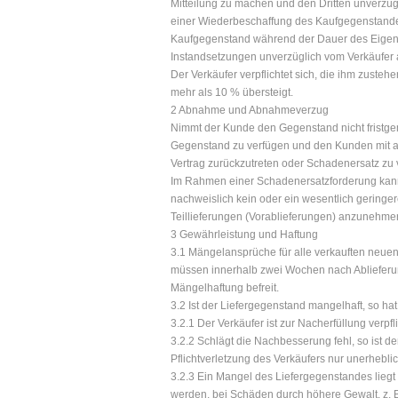
Mitteilung zu machen und den Dritten unverzügl
einer Wiederbeschaffung des Kaufgegenstandes
Kaufgegenstand während der Dauer des Eigent
Instandsetzungen unverzüglich vom Verkäufer 
Der Verkäufer verpflichtet sich, die ihm zuste
mehr als 10 % übersteigt.
2 Abnahme und Abnahmeverzug
Nimmt der Kunde den Gegenstand nicht fristgem
Gegenstand zu verfügen und den Kunden mit an
Vertrag zurückzutreten oder Schadenersatz zu 
Im Rahmen einer Schadenersatzforderung kann 
nachweislich kein oder ein wesentlich geringe
Teillieferungen (Vorablieferungen) anzunehmen,
3 Gewährleistung und Haftung
3.1 Mängelansprüche für alle verkauften neuen
müssen innerhalb zwei Wochen nach Ablieferun
Mängelhaftung befreit.
3.2 Ist der Liefergegenstand mangelhaft, so ha
3.2.1 Der Verkäufer ist zur Nacherfüllung verp
3.2.2 Schlägt die Nachbesserung fehl, so ist d
Pflichtverletzung des Verkäufers nur unerheblich
3.2.3 Ein Mangel des Liefergegenstandes liegt
werden, bei Schäden durch höhere Gewalt, z. B