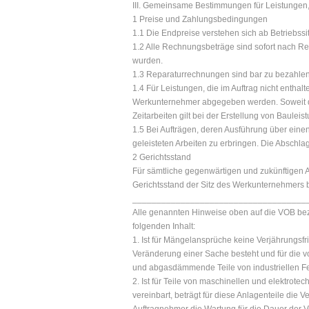
III. Gemeinsame Bestimmungen für Leistungen
1 Preise und Zahlungsbedingungen
1.1 Die Endpreise verstehen sich ab Betriebss
1.2 Alle Rechnungsbeträge sind sofort nach Rec
wurden.
1.3 Reparaturrechnungen sind bar zu bezahl
1.4 Für Leistungen, die im Auftrag nicht enth
Werkunternehmer abgegeben werden. Soweit die
Zeitarbeiten gilt bei der Erstellung von Baulei
1.5 Bei Aufträgen, deren Ausführung über eine
geleisteten Arbeiten zu erbringen. Die Absc
2 Gerichtsstand
Für sämtliche gegenwärtigen und zukünftigen A
Gerichtsstand der Sitz des Werkunternehmers b
____________________________________
Alle genannten Hinweise oben auf die VOB bezi
folgenden Inhalt:
1. Ist für Mängelansprüche keine Verjährungsfri
Veränderung einer Sache besteht und für die v
und abgasdämmende Teile von industriellen F
2. Ist für Teile von maschinellen und elektrote
vereinbart, beträgt für diese Anlagenteile die