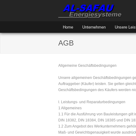
Home
Unternehmen
Unsere Leis
AGB
Allgemeine Geschäftsbedingungen
Unsere allgemeinen Geschäftsbedingungen gelten
Auftraggeber (Käufer) leisten. Sie gelten glei
Geschäftsbedingungen des Käufers werden nich
l. Leistungs- und Reparaturbedingungen
1 Allgemeines
1.1 Für die Ausführung von Bauleistungen gilt
DIN 18382, DIN 18384, DIN 18385 und DIN 183
1.2 Zum Angebot des Werkunternehmers gehöri
Maß- und Gewichtsgenauigkeit wurde ausdrückl