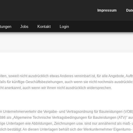
Impressum
Dat
tungen
Jobs
Kontakt
Login
, soweit nicht ausdrücklich etwas Anderes vereinbart ist, für alle Angebote, Auft
chfalls für künftige Geschäftsbeziehungen, auch wenn sie nicht nochmals ausdrück
t anerkannt, auch wenn wir ihnen nicht ausdrücklich widersprechen.
 im Unternehmerverkehr die Vergabe- und Vertragsordnung für Bauleistungen (VOB)
86 als „Allgemeine Technische Vertragsbedingungen für Bauleistungen (ATV)” au
ge Unterlagen wie Abbildungen, Zeichnungen usw. sind nur annähernd als maß- 
ich bestätigt. An diesen Unterlagen behält sich der Werkunternehmer Eigentums- 