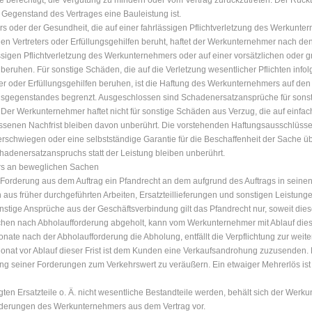
de berechtigt, die Vergütung zu mindern oder vom Vertrag zurückzutreten. Der Rückt
Gegenstand des Vertrages eine Bauleistung ist.
s oder der Gesundheit, die auf einer fahrlässigen Pflichtverletzung des Werkunte
chen Vertreters oder Erfüllungsgehilfen beruht, haftet der Werkunternehmer nach d
ässigen Pflichtverletzung des Werkunternehmers oder auf einer vorsätzlichen oder gr
 beruhen. Für sonstige Schäden, die auf die Verletzung wesentlicher Pflichten infolg
er oder Erfüllungsgehilfen beruhen, ist die Haftung des Werkunternehmers auf d
gsgegenstandes begrenzt. Ausgeschlossen sind Schadenersatzansprüche für sonst
. Der Werkunternehmer haftet nicht für sonstige Schäden aus Verzug, die auf einfac
enen Nachfrist bleiben davon unberührt. Die vorstehenden Haftungsausschlüsse 
erschwiegen oder eine selbstständige Garantie für die Beschaffenheit der Sache
hadenersatzanspruchs statt der Leistung bleiben unberührt.
rs an beweglichen Sachen
orderung aus dem Auftrag ein Pfandrecht an dem aufgrund des Auftrags in seine
us früher durchgeführten Arbeiten, Ersatzteillieferungen und sonstigen Leistung
ge Ansprüche aus der Geschäftsverbindung gilt das Pfandrecht nur, soweit diese u
chen nach Abholaufforderung abgeholt, kann vom Werkunternehmer mit Ablauf die
onate nach der Abholaufforderung die Abholung, entfällt die Verpflichtung zur weit
onat vor Ablauf dieser Frist ist dem Kunden eine Verkaufsandrohung zuzusenden. 
ng seiner Forderungen zum Verkehrswert zu veräußern. Ein etwaiger Mehrerlös ist
gten Ersatzteile o. Ä. nicht wesentliche Bestandteile werden, behält sich der Wer
orderungen des Werkunternehmers aus dem Vertrag vor.