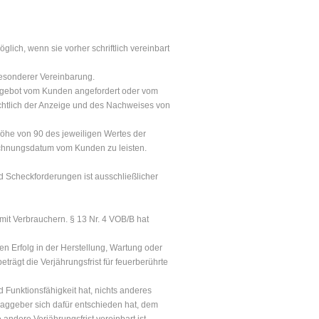
ich, wenn sie vorher schriftlich vereinbart
esonderer Vereinbarung.
sangebot vom Kunden angefordert oder vom
chtlich der Anzeige und des Nachweises von
Höhe von 90 des jeweiligen Wertes der
echnungsdatum vom Kunden zu leisten.
d Scheckforderungen ist ausschließlicher
it Verbrauchern. § 13 Nr. 4 VOB/B hat
ren Erfolg in der Herstellung, Wartung oder
rägt die Verjährungsfrist für feuerberührte
d Funktionsfähigkeit hat, nichts anderes
traggeber sich dafür entschieden hat, dem