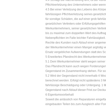
4.4 Schlägt die Nacherfüllung fehl, ist der Kun
Pflichtverletzung des Unternehmers oder wenn 
4.5 Bei einer Verletzung des Lebens des Körper
fahrlässigen Pflichtverletzung seines gesetzli
für sonstige Schäden, die auf einer grob fahrl
gesetzlichen Vertreters oder Erfüllungsgehilfen
Werkunternehmers, seiner gesetzlichen Vertret
bis zu maximal zum doppelten Wert des Auftra
Nebenpflichten im Falle leichter Fahrlässigkeit
Rechte des Kunden nach Ablauf einer angemess
der Werkunternehmer einen Mangel arglistig v
Ersatz vergeblicher Aufwendungen statt des Sc
5 Erweitertes Pfandrecht des Werkunternehme
5.1 Dem Werkunternehmer steht wegen seiner F
Das Pfandrecht kann auch wegen Forderungen a
Gegenstand im Zusammenhang stehen. Für sonsti
5.2 Wird der Gegenstand nicht innerhalb 4 Wo
berechnet werden. Erfolgt nicht spätestens 3 M
fahrlässige Beschädigung oder Untergang. 1 M
Gegenstand nach Ablauf dieser Frist zur Decku
6 Eigentumsvorbehalt
Soweit die anlässlich von Reparaturen eingefü
eingebauten Teilen bis zum Ausgleich aller F