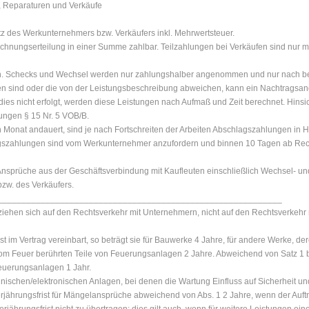
, Reparaturen und Verkäufe
itz des Werkunternehmers bzw. Verkäufers inkl. Mehrwertsteuer.
hnungserteilung in einer Summe zahlbar. Teilzahlungen bei Verkäufen sind nur mögl
en. Schecks und Wechsel werden nur zahlungshalber angenommen und nur nach b
alten sind oder die von der Leistungsbeschreibung abweichen, kann ein Nachtrag
s nicht erfolgt, werden diese Leistungen nach Aufmaß und Zeit berechnet. Hinsi
stungen § 15 Nr. 5 VOB/B.
n Monat andauert, sind je nach Fortschreiten der Arbeiten Abschlagszahlungen in 
hlagszahlungen sind vom Werkunternehmer anzufordern und binnen 10 Tagen ab R
nsprüche aus der Geschäftsverbindung mit Kaufleuten einschließlich Wechsel- un
zw. des Verkäufers.
___________________________________________________________
ehen sich auf den Rechtsverkehr mit Unternehmern, nicht auf den Rechtsverkehr m
st im Vertrag vereinbart, so beträgt sie für Bauwerke 4 Jahre, für andere Werke, de
om Feuer berührten Teile von Feuerungsanlagen 2 Jahre. Abweichend von Satz 1 bet
euerungsanlagen 1 Jahr.
chnischen/elektronischen Anlagen, bei denen die Wartung Einfluss auf Sicherheit un
 Verjährungsfrist für Mängelansprüche abweichend von Abs. 1 2 Jahre, wenn der Auf