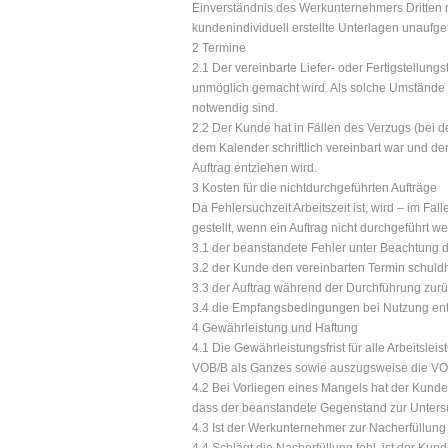
Einverständnis des Werkunternehmers Dritten ni
kundenindividuell erstellte Unterlagen unaufg
2 Termine
2.1 Der vereinbarte Liefer- oder Fertigstellung
unmöglich gemacht wird. Als solche Umstände
notwendig sind.
2.2 Der Kunde hat in Fällen des Verzugs (bei d
dem Kalender schriftlich vereinbart war und de
Auftrag entziehen wird.
3 Kosten für die nichtdurchgeführten Aufträge
Da Fehlersuchzeit Arbeitszeit ist, wird – im 
gestellt, wenn ein Auftrag nicht durchgeführt w
3.1 der beanstandete Fehler unter Beachtung de
3.2 der Kunde den vereinbarten Termin schuldh
3.3 der Auftrag während der Durchführung zu
3.4 die Empfangsbedingungen bei Nutzung ents
4 Gewährleistung und Haftung
4.1 Die Gewährleistungsfrist für alle Arbeitslei
VOB/B als Ganzes sowie auszugsweise die VO
4.2 Bei Vorliegen eines Mangels hat der Kund
dass der beanstandete Gegenstand zur Unters
4.3 Ist der Werkunternehmer zur Nacherfüllung