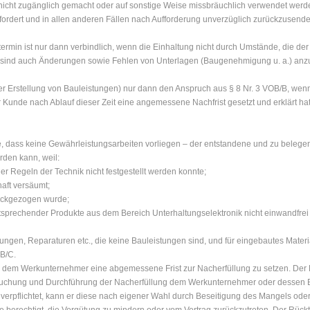
cht zugänglich gemacht oder auf sonstige Weise missbräuchlich verwendet werden. 
efordert und in allen anderen Fällen nach Aufforderung unverzüglich zurückzusende
stermin ist nur dann verbindlich, wenn die Einhaltung nicht durch Umstände, die de
 sind auch Änderungen sowie Fehlen von Unterlagen (Baugenehmigung u. a.) anzu
er Erstellung von Bauleistungen) nur dann den Anspruch aus § 8 Nr. 3 VOB/B, wenn 
r Kunde nach Ablauf dieser Zeit eine angemessene Nachfrist gesetzt und erklärt hat,
Falle, dass keine Gewährleistungsarbeiten vorliegen – der entstandene und zu be
erden kann, weil:
r Regeln der Technik nicht festgestellt werden konnte;
aft versäumt;
rückgezogen wurde;
prechender Produkte aus dem Bereich Unterhaltungselektronik nicht einwandfrei
stungen, Reparaturen etc., die keine Bauleistungen sind, und für eingebautes Materia
B/C.
e dem Werkunternehmer eine abgemessene Frist zur Nacherfüllung zu setzen. Der 
uchung und Durchführung der Nacherfüllung dem Werkunternehmer oder dessen Be
 verpflichtet, kann er diese nach eigener Wahl durch Beseitigung des Mangels od