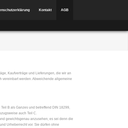
enschutzerklärung
Kontakt
AGB
räge, Kaufverträge und Lieferungen, die wir an
lich vereinbart werden. Abweichende allgemeine
 Teil B als Ganzes und betreffend DIN 18299,
szugsweise auch Teil C.
und gewichtsgenau anzusehen, es sei denn die
und Urheberrecht vor. Sie dürfen ohne