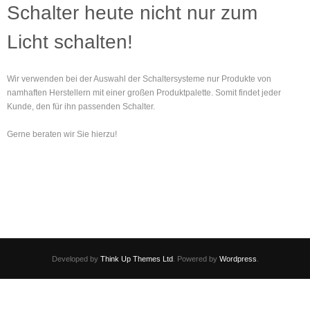
Schalter heute nicht nur zum
Licht schalten!
Wir verwenden bei der Auswahl der Schaltersysteme nur Produkte von
namhaften Herstellern mit einer großen Produktpalette. Somit findet jeder
Kunde, den für ihn passenden Schalter.
Gerne beraten wir Sie hierzu!
Developed by
Think Up Themes Ltd
. Powered by
Wordpress
.